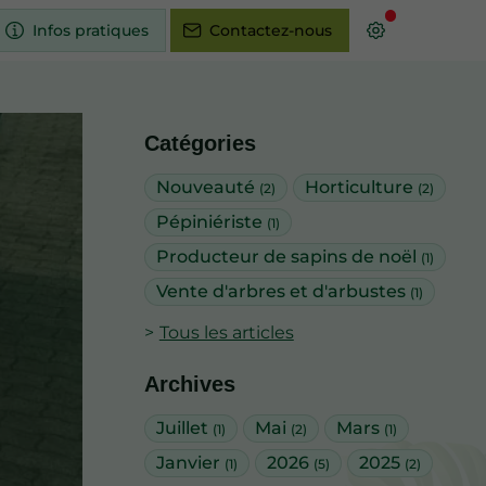
Infos pratiques
Contactez-nous
Catégories
Nouveauté
Horticulture
(2)
(2)
Pépiniériste
(1)
Producteur de sapins de noël
(1)
Vente d'arbres et d'arbustes
(1)
Tous les articles
Archives
Juillet
Mai
Mars
(1)
(2)
(1)
Janvier
2026
2025
(1)
(5)
(2)