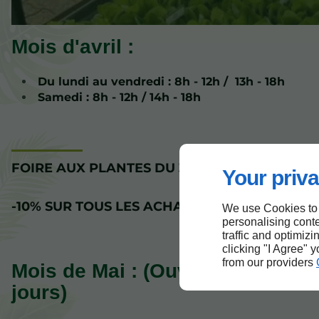
Mois d'avril :
Du lundi au vendredi : 8h - 12h / 13h - 18h
Samedi : 8h - 12h / 14h - 18h
FOIRE AUX PLANTES DU 30 AVRIL AU 3 MAI 2
Your priva
-10% SUR TOUS LES ACHATS
We use Cookies to
personalising conte
traffic and optimizi
clicking "I Agree" 
from our providers
Mois de Mai : (Ouvert tous les
jours)